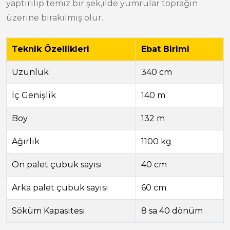
yaptırılıp temiz bir şek,ilde yumrular toprağın
üzerine bırakılmış olur.
Teknik Özellikleri
Ebat Birimi
Uzunluk
340 cm
İç Genişlik
140 m
Boy
132 m
Ağırlık
1100 kg
Ön palet çubuk sayısı
40 cm
Arka palet çubuk sayısı
60 cm
Söküm Kapasitesi
8 sa 40 dönüm