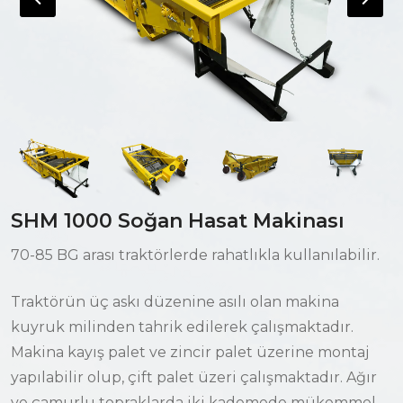
E-Katalog
KVKK
2. El
Yiğitsan
SHM 1000 Soğan Hasat Makinası
+90 530 371 85 84
70-85 BG arası traktörlerde rahatlıkla kullanılabilir.
satis@yigitsantarim.com
Traktörün üç askı düzenine asılı olan makina
kuyruk milinden tahrik edilerek çalışmaktadır.
Makina kayış palet ve zincir palet üzerine montaj
Nevşehir Organize Sanayi Bölgesi 3. Sk. No:12 Boğaz
Köyü/Merkez/Nevşehir
yapılabilir olup, çift palet üzeri çalışmaktadır. Ağır
ve çamurlu topraklarda iki kademede mükemmel