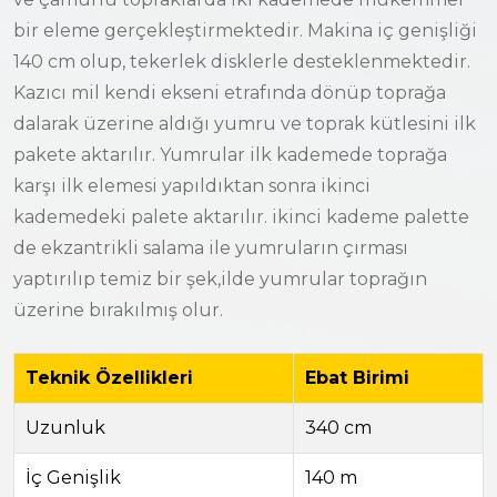
bir eleme gerçekleştirmektedir. Makina iç genişliği
140 cm olup, tekerlek disklerle desteklenmektedir.
Kazıcı mil kendi ekseni etrafında dönüp toprağa
dalarak üzerine aldığı yumru ve toprak kütlesini ilk
pakete aktarılır. Yumrular ilk kademede toprağa
karşı ilk elemesi yapıldıktan sonra ikinci
kademedeki palete aktarılır. ikinci kademe palette
de ekzantrikli salama ile yumruların çırması
yaptırılıp temiz bir şek,ilde yumrular toprağın
üzerine bırakılmış olur.
Teknik Özellikleri
Ebat Birimi
Copyright © 2026 Yiğitsan Tarım Makinaları
Uzunluk
340 cm
İç Genişlik
140 m