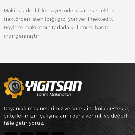
Makine arka liftler sayesinde arka tekerleklere
traktörden istenildiği gibi yön verilmektedir.
Böylece makinanın tarlada kullanımı basite
indirgenmiştir.
Dayanıklı makinelerimiz ve sürekli teknik destekle,
çiftçilerimizin çalışmalarını daha verimli ve değerli
hâle getiriyoruz.