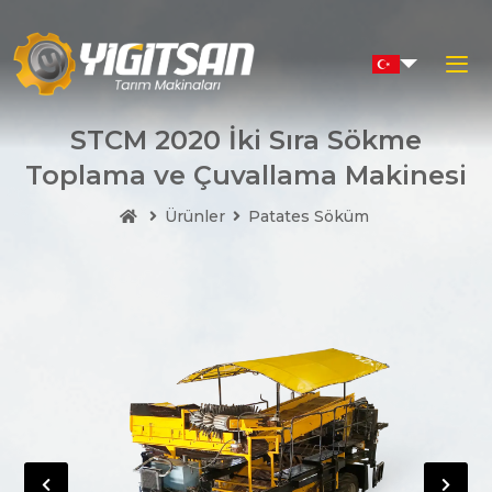
×
⁠STCM 2020 İki Sıra Sökme
Toplama ve Çuvallama Makinesi
Hızlı Menü
Ürünler
Patates Söküm
Kurumsal
Ürünler
Duyurular
Üretim Tesisi
İletişim