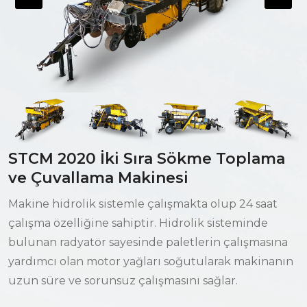
E-Katalog
KVKK
2. El
Yiğitsan
⁠STCM 2020 İki Sıra Sökme Toplama
ve Çuvallama Makinesi
+90 530 371 85 84
Makine hidrolik sistemle çalışmakta olup 24 saat
çalışma özelliğine sahiptir. Hidrolik sisteminde
satis@yigitsantarim.com
bulunan radyatör sayesinde paletlerin çalışmasına
yardımcı olan motor yağları soğutularak makinanın
Nevşehir Organize Sanayi Bölgesi 3. Sk. No:12 Boğaz
uzun süre ve sorunsuz çalışmasını sağlar.
Köyü/Merkez/Nevşehir