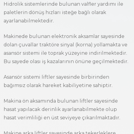
Hidrolik sistemlerinde bulunan valfler yardımı ile
paletlerin dönüş hızları isteğe bağlı olarak
ayarlanabilmektedir.
Makinede bulunan elektronik aksamlar sayesinde
dolan çuvallar traktöre sinyal (korna) yollamakta ve
asansör sistemi ile toprak yüzeyine indirilmektedir.
Bu sayede olası iş kazalarının önüne geçilmektedir.
Asansör sistemi liftler sayesinde birbirinden
bağımsız olarak hareket kabiliyetine sahiptir.
Makina ön aksamında bulunan liftler sayesinde
hasat yapılacak derinlik ayarlanabilmekte olup
Copyright © 2026 Yiğitsan Tarım Makinaları
hasat verimliliği en üst seviyeye çıkarılmaktadır.
Makine arka liftler sayesinde arka tekerleklere